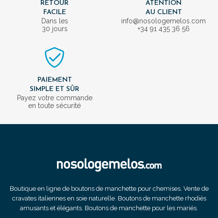
RETOUR
ATENTION
FACILE
AU CLIENT
Dans les
info@nosologemelos.com
30 jours
+34 91 435 36 56
PAIEMENT
SIMPLE ET SÛR
Payez votre commande
en toute sécurité
Boutique en ligne de boutons de manchette pour chemises. Vente de
cravates italiennes en soie naturelle. Boutons de manchette rhodiés
amusants et élégants. Boutons de manchette pour les mariés.