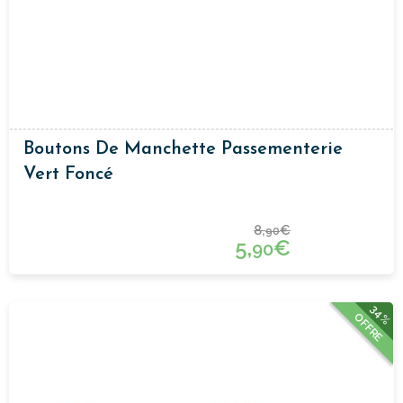
Boutons De Manchette Passementerie
Vert Foncé
8,
€
90
5,
€
90
34%
OFFRE