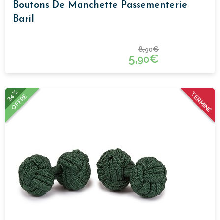
Boutons De Manchette Passementerie
Baril
8,
€
90
5,
€
90
34%
TERMINÉ
OFFRE