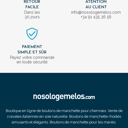
RETOUR
ATENTION
FACILE
AU CLIENT
Dans les
info@nosologemelos.com
30 jours
+34 91 435 36 56
PAIEMENT
SIMPLE ET SÛR
Payez votre commande
en toute sécurité
Boutique en ligne de boutons de manchette pour chemises. Vente de
cravates italiennes en soie naturelle. Boutons de manchette rhodiés
amusants et élégants. Boutons de manchette pour les mariés.