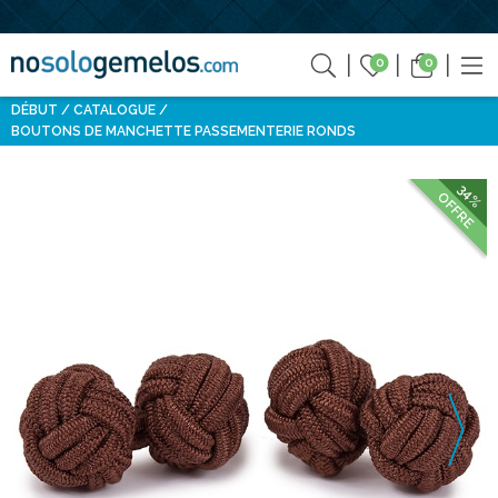
0
0
DÉBUT
CATALOGUE
BOUTONS DE MANCHETTE PASSEMENTERIE RONDS
34%
OFFRE