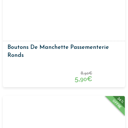
Boutons De Manchette Passementerie
Ronds
8,
€
90
5,
€
90
34%
OFFRE