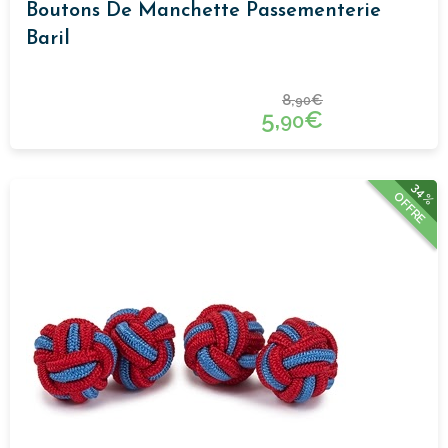
Boutons De Manchette Passementerie
Baril
8,
€
90
5,
€
90
34%
OFFRE