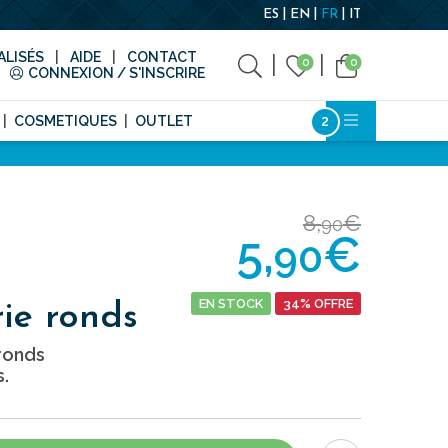
ES
EN
FR
IT
LISÉS
AIDE
CONTACT
0
0
CONNEXION / S'INSCRIRE
COSMETIQUES
OUTLET
8,
€
90
5,
€
90
EN STOCK
34% OFFRE
ie ronds
ronds
.