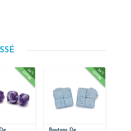
SSÉ
34%
34%
OFFRE
OFFRE
 De
Boutons De