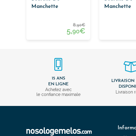
Manchette
Manchette
Passementerie Bleu
Passementeri
Et Rose
8,
€
90
5,
€
90
15 ANS
LIVRAISON
EN LIGNE
DISPON
Achetez avec
Livraison 
le confiance maximale
Informa