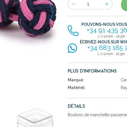
Nombre
d'items
POUVONS-NOUS VOUS 
+34 91 435 36
L-V 10:00h - 18:30h
ÉCRIVEZ-NOUS SUR W
+34 683 185 
L-V 10:00h - 18:30h
PLUS D'INFORMATIONS
Marque:
Car
Matériel:
Ra
DÉTAILS
Boutons de manchette passement