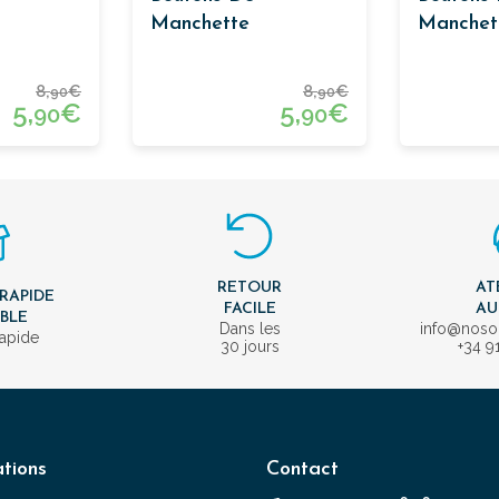
Manchette
Manchet
e Baril
Passementerie Baril
Passeme
8,
€
8,
€
90
90
5,
€
5,
€
90
90
RETOUR
AT
 RAPIDE
FACILE
AU
IBLE
Dans les
info@nos
rapide
30 jours
+34 9
tions
Contact