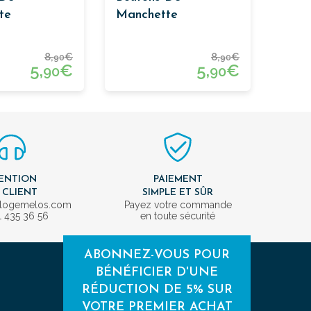
te
Manchette
nterie Ronds
Passementerie De
Forme Carrée Bleu
8,
€
8,
€
90
90
Pale
5,
€
5,
€
90
90
ENTION
PAIEMENT
 CLIENT
SIMPLE ET SÛR
ologemelos.com
Payez votre commande
1 435 36 56
en toute sécurité
ABONNEZ-VOUS POUR
BÉNÉFICIER D'UNE
RÉDUCTION DE 5% SUR
VOTRE PREMIER ACHAT