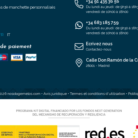
+34 91 435 36 56
s de manchette personnalisés
Du lundi au jeudi: de 9h30 à 18h3
vendredi de 10h00 à 18h00
+34 683 185 759
s
Du lundi au jeudi: de 9h30 à 18h3
vendredi de 10h00 à 18h00
FR
IT
Ecrivez nous
de paiement
Contactez-nous
Calle Don Ramón de la C
28001 - Madrid
2026 nosologemelos.com •
Avis juridique
•
Termes et conditions d'utilisation
•
Polit