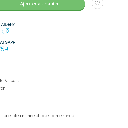
Ajouter au panier
AIDER?
 56
HATSAPP
759
lo Visconti
yon
erie, bleu marine et rose, forme ronde.