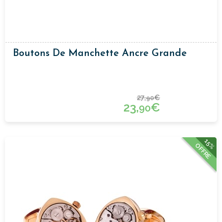
Boutons De Manchette Ancre Grande
27,
€
90
23,
€
90
15%
OFFRE