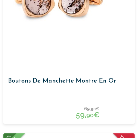
Boutons De Manchette Montre En Or
69,
€
90
59,
€
90
15%