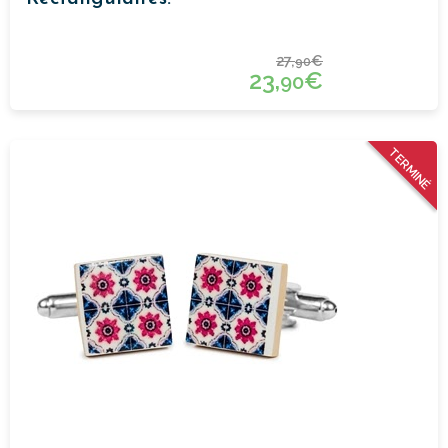
27,
€
90
23,
€
90
TERMINÉ