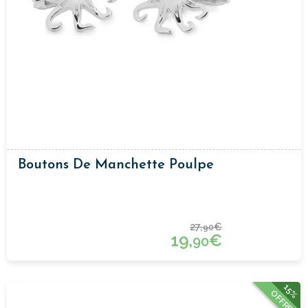
Boutons De Manchette Poulpe
27,
€
90
19,
€
90
15%
OFFRE