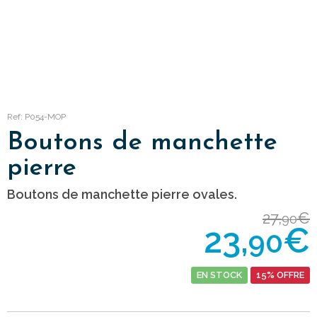
Ref: P054-MOP
Boutons de manchette
pierre
Boutons de manchette pierre ovales.
27,
€
90
23,
€
90
EN STOCK
15% OFFRE