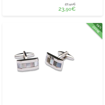
27,
€
90
23,
€
90
29%
OFFRE