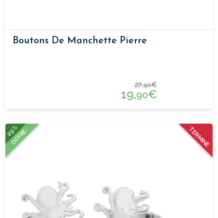
Boutons De Manchette Pierre
27,
€
90
19,
€
90
29%
TERMINÉ
OFFRE