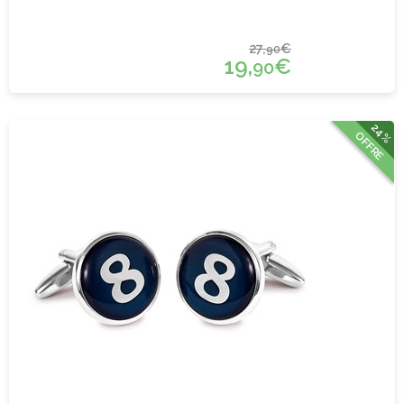
27,
€
90
19,
€
90
24%
OFFRE