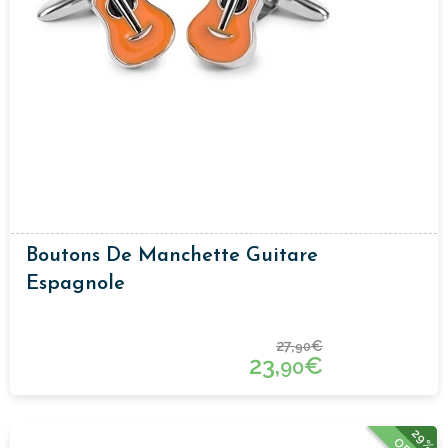
Boutons De Manchette Guitare
Espagnole
27,
€
90
23,
€
90
29%