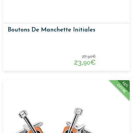
Boutons De Manchette Initiales
27,
€
90
23,
€
90
15%
OFFRE