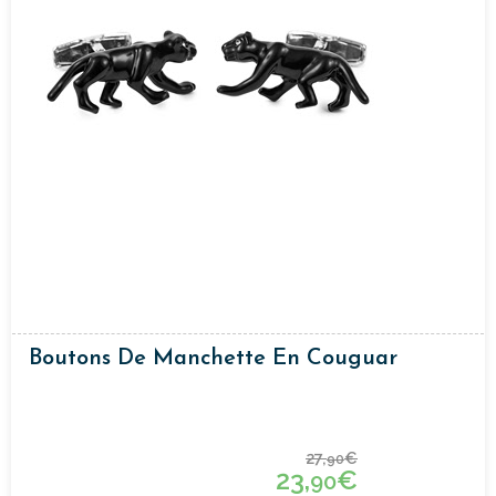
Boutons De Manchette En Couguar
27,
€
90
23,
€
90