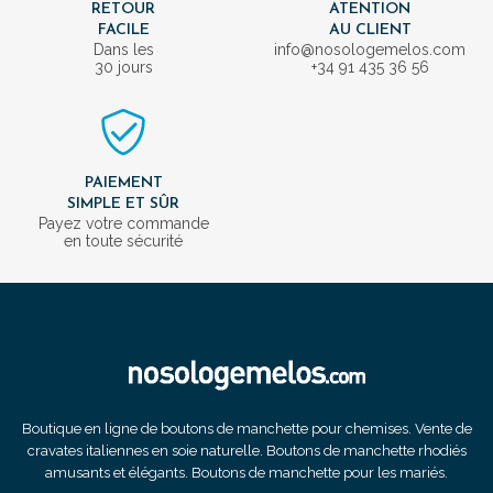
RETOUR
ATENTION
FACILE
AU CLIENT
Dans les
info@nosologemelos.com
30 jours
+34 91 435 36 56
PAIEMENT
SIMPLE ET SÛR
Payez votre commande
en toute sécurité
Boutique en ligne de boutons de manchette pour chemises. Vente de
cravates italiennes en soie naturelle. Boutons de manchette rhodiés
amusants et élégants. Boutons de manchette pour les mariés.