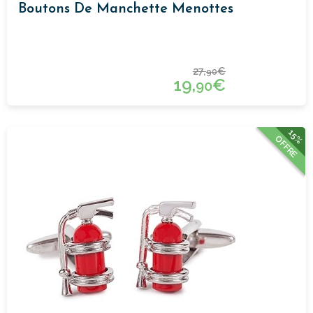
Boutons De Manchette Menottes
27,
€
90
19,
€
90
15%
OFFRE