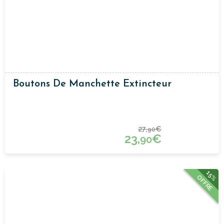
Boutons De Manchette Extincteur
27,
€
90
23,
€
90
15%
OFFRE