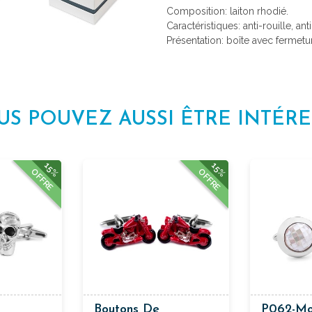
Composition: laiton rhodié.
Caractéristiques: anti-rouille, ant
Présentation: boîte avec fermetu
US POUVEZ AUSSI ÊTRE INTÉRE
15%
15%
OFFRE
OFFRE
Boutons De
P062-M