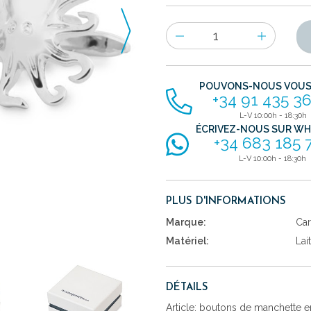
Nombre
d'items
POUVONS-NOUS VOUS 
+34 91 435 36
L-V 10:00h - 18:30h
ÉCRIVEZ-NOUS SUR W
+34 683 185 
L-V 10:00h - 18:30h
PLUS D'INFORMATIONS
Marque:
Car
Matériel:
Lai
DÉTAILS
Article: boutons de manchette e