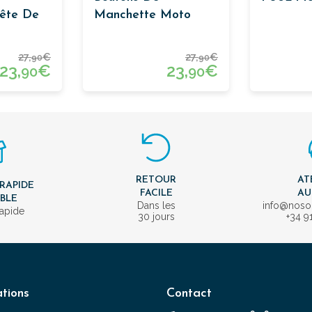
ête De
Manchette Moto
ent
Rouge
27,
€
27,
€
90
90
23,
€
23,
€
90
90
RETOUR
AT
 RAPIDE
FACILE
AU
IBLE
Dans les
info@nos
rapide
30 jours
+34 9
tions
Contact