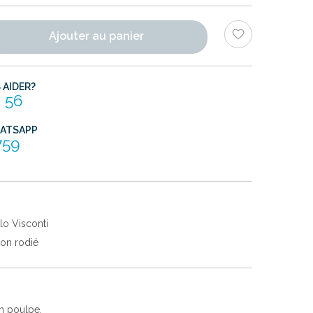
Ajouter au panier
AIDER?
 56
HATSAPP
759
lo Visconti
ton rodié
n poulpe.