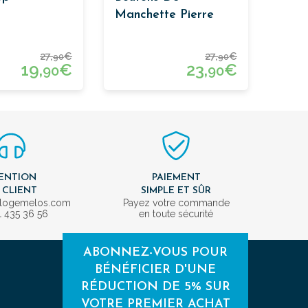
Manchette Pierre
Carrés
27,
€
27,
€
90
90
19,
€
23,
€
90
90
ENTION
PAIEMENT
 CLIENT
SIMPLE ET SÛR
ologemelos.com
Payez votre commande
1 435 36 56
en toute sécurité
ABONNEZ-VOUS POUR
BÉNÉFICIER D'UNE
RÉDUCTION DE 5% SUR
VOTRE PREMIER ACHAT