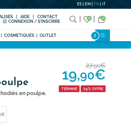
ES
EN
FR
IT
LISÉS
AIDE
CONTACT
0
0
CONNEXION / S'INSCRIRE
COSMETIQUES
OUTLET
27,
€
90
19,
€
90
poulpe
TERMINÉ
29% OFFRE
hodiés en poulpe.
90€