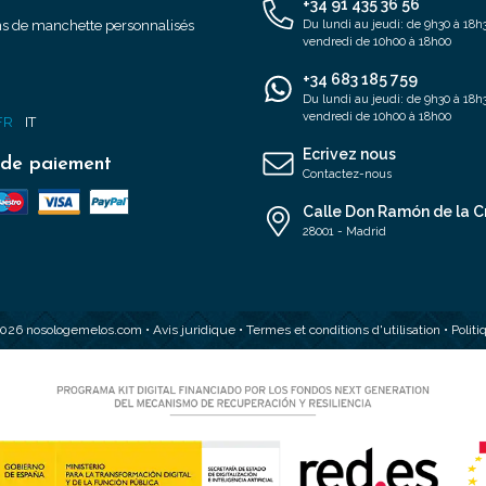
+34 91 435 36 56
s de manchette personnalisés
Du lundi au jeudi: de 9h30 à 18h3
vendredi de 10h00 à 18h00
+34 683 185 759
s
Du lundi au jeudi: de 9h30 à 18h3
vendredi de 10h00 à 18h00
FR
IT
Ecrivez nous
de paiement
Contactez-nous
Calle Don Ramón de la C
28001 - Madrid
2026 nosologemelos.com •
Avis juridique
•
Termes et conditions d'utilisation
•
Polit