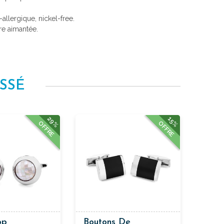
i-allergique, nickel-free.
re aimantée.
SSÉ
29%
15%
OFFRE
OFFRE
op
Boutons De