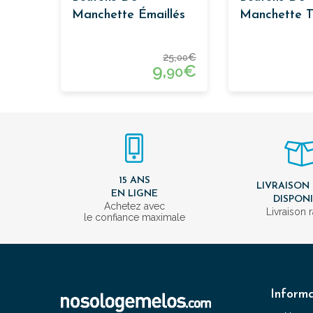
Manchette Émaillés
Manchette T
Mort En Arg
25,
€
00
9,
€
90
15 ANS
LIVRAISON
EN LIGNE
DISPON
Achetez avec
Livraison 
le confiance maximale
Informa