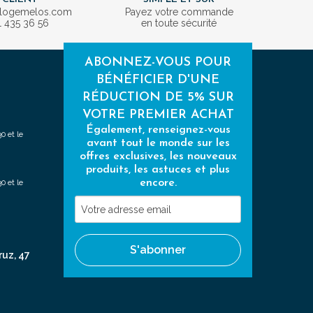
ologemelos.com
Payez votre commande
1 435 36 56
en toute sécurité
ABONNEZ-VOUS POUR
BÉNÉFICIER D'UNE
RÉDUCTION DE 5% SUR
VOTRE PREMIER ACHAT
Également, renseignez-vous
0 et le
avant tout le monde sur les
offres exclusives, les nouveaux
produits, les astuces et plus
encore.
0 et le
Votre
adresse
email
S'abonner
ruz, 47