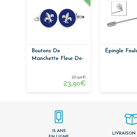
Boutons De
Épingle Foul
Manchette Fleur-De-
Lis
27,
€
90
23,
€
90
15 ANS
LIVRAISON
EN LIGNE