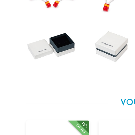
VO
15%
OFFRE