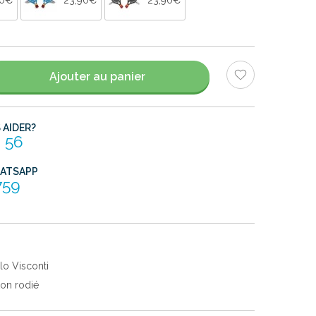
Ajouter au panier
AIDER?
 56
HATSAPP
759
lo Visconti
ton rodié