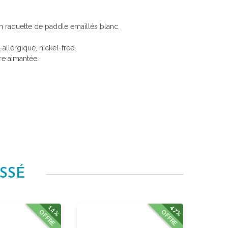
n raquette de paddle emaillés blanc.
i-allergique, nickel-free.
re aimantée.
SSÉ
14%
47%
OFFRE
OFFRE