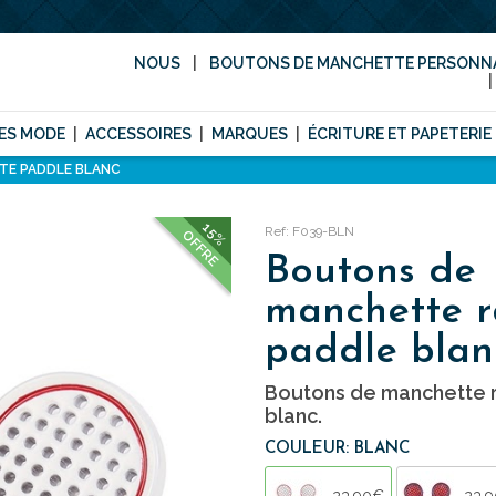
NOUS
BOUTONS DE MANCHETTE PERSONNA
ES MODE
ACCESSOIRES
MARQUES
ÉCRITURE ET PAPETERIE
TE PADDLE BLANC
15%
Ref: F039-BLN
OFFRE
Boutons de
manchette r
paddle blan
Boutons de manchette 
blanc.
COULEUR: BLANC
23,90€
23,