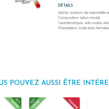
DÉTAILS
Article: boutons de manchette e
Composition: laiton rhodié.
Caractéristiques: anti-rouille, ant
Présentation: boîte avec fermetu
US POUVEZ AUSSI ÊTRE INTÉRE
21%
15%
TERMINÉ
OFFRE
OFFRE