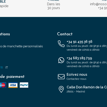
IBLE
Dans les
info@nos
rapide
30 jours
+34 9
tions
Contact
+34 91 435 36 56
s de manchette personnalisés
Du lundi au jeudi: de 9h30 à 18h3
vendredi de 10h00 à 18h00
+34 683 185 759
s
Du lundi au jeudi: de 9h30 à 18h3
vendredi de 10h00 à 18h00
FR
IT
Ecrivez nous
de paiement
Contactez-nous
Calle Don Ramón de la C
28001 - Madrid