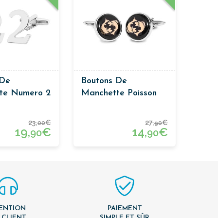
 De
Boutons De
te Numero 2
Manchette Poisson
23,
€
27,
€
00
90
19,
€
14,
€
90
90
ENTION
PAIEMENT
 CLIENT
SIMPLE ET SÛR