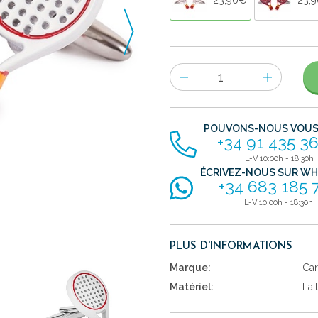
Nombre
d'items
POUVONS-NOUS VOUS 
+34 91 435 36
L-V 10:00h - 18:30h
ÉCRIVEZ-NOUS SUR W
+34 683 185 
L-V 10:00h - 18:30h
PLUS D'INFORMATIONS
Marque:
Car
Matériel:
Lai