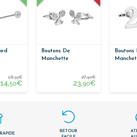
ard
Boutons De
Boutons
Manchette
Manchet
Raquettes Tennis
18,
€
27,
€
35
90
14,
€
23,
€
50
90
RETOUR
AT
 RAPIDE
FACILE
AU