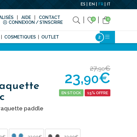
ES
EN
FR
IT
LISÉS
AIDE
CONTACT
0
0
CONNEXION / S'INSCRIRE
COSMETIQUES
OUTLET
27,
€
90
23,
€
90
aquette
EN STOCK
15% OFFRE
c
raquette paddle
90€
23,90€
23,90€