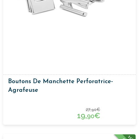
Boutons De Manchette Perforatrice-
Agrafeuse
27,
€
90
19,
€
90
15%