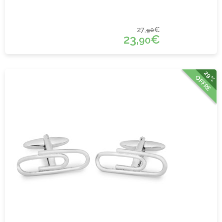
27,
€
90
23,
€
90
29%
OFFRE