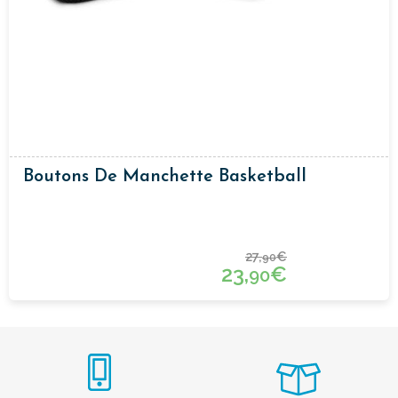
Boutons De Manchette Basketball
27,
€
90
23,
€
90