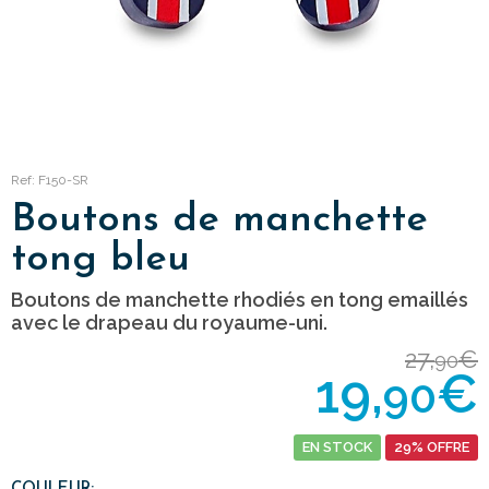
Ref: F150-SR
Boutons de manchette
tong bleu
Boutons de manchette rhodiés en tong emaillés
avec le drapeau du royaume-uni.
27,
€
90
19,
€
90
EN STOCK
29% OFFRE