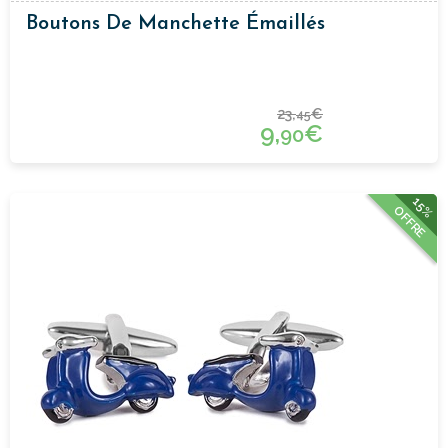
Boutons De Manchette Émaillés
23,
€
45
9,
€
90
15%
OFFRE