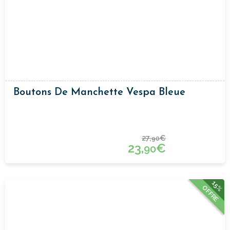
Boutons De Manchette Vespa Bleue
27,
€
90
23,
€
90
15%
OFFRE