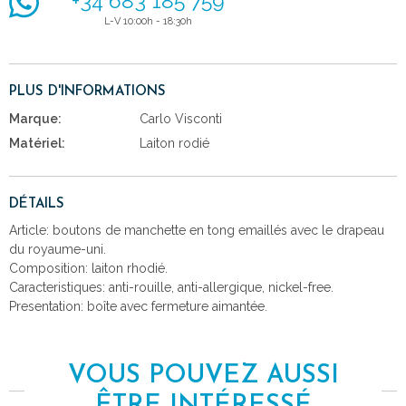
+34 683 185 759
L-V 10:00h - 18:30h
PLUS D'INFORMATIONS
Marque:
Carlo Visconti
Matériel:
Laiton rodié
DÉTAILS
Article: boutons de manchette en tong emaillés avec le drapeau
du royaume-uni.
Composition: laiton rhodié.
Caracteristiques: anti-rouille, anti-allergique, nickel-free.
Presentation: boîte avec fermeture aimantée.
VOUS POUVEZ AUSSI
ÊTRE INTÉRESSÉ