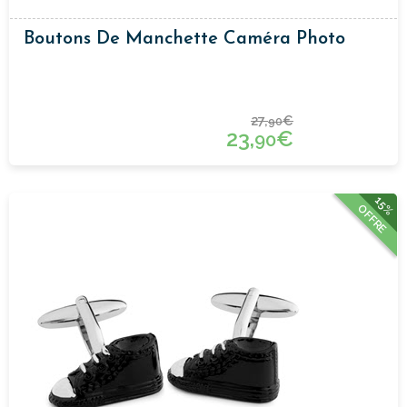
Boutons De Manchette Caméra Photo
27,
€
90
23,
€
90
15%
OFFRE