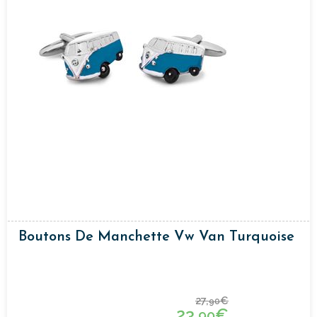
Boutons De Manchette Vw Van Turquoise
27,
€
90
23,
€
90