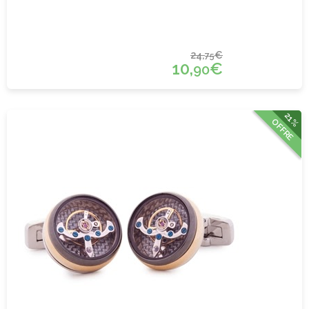
24,
€
75
10,
€
90
21%
OFFRE