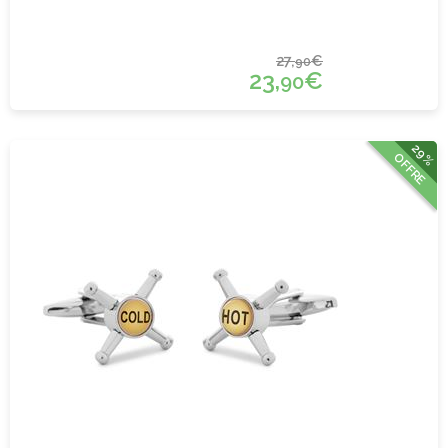
27,
€
90
23,
€
90
29%
OFFRE