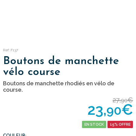
Ref: F137
Boutons de manchette
vélo course
Boutons de manchette rhodiés en vélo de
course.
27,
€
90
23,
€
90
EN STOCK
15% OFFRE