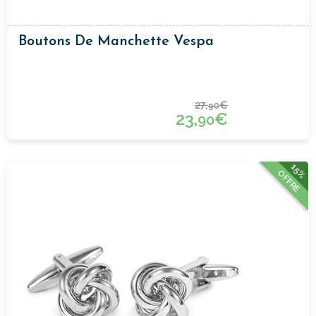
Boutons De Manchette Vespa
27,
€
90
23,
€
90
15%
OFFRE