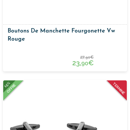
Boutons De Manchette Fourgonette Vw
Rouge
27,
€
90
23,
€
90
15%
TERMINÉ
OFFRE