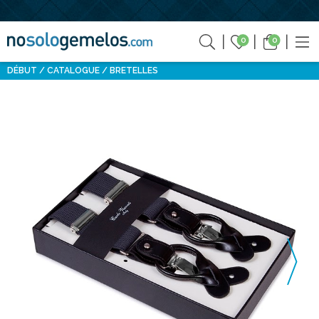
0
0
DÉBUT
CATALOGUE
BRETELLES