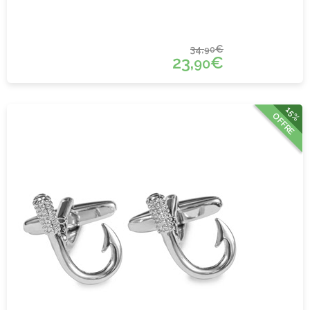
34,
€
90
23,
€
90
15%
OFFRE