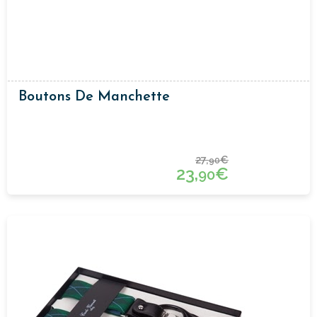
Boutons De Manchette
27,
€
90
23,
€
90