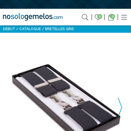
0
0
DÉBUT
CATALOGUE
BRETELLES GRIS