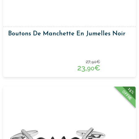
Boutons De Manchette En Jumelles Noir
27,
€
90
23,
€
90
15%
OFFRE