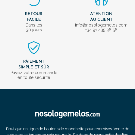
RETOUR
ATENTION
FACILE
AU CLIENT
Dans les
info@nosologemelos.com
30 jours
+34 91 435 36 56
PAIEMENT
SIMPLE ET SÛR
Payez votre commande
en toute sécurité
Boutique en ligne de boutons de manchette pour chemises. Vente de
cravates italiennes en soie naturelle. Boutons de manchette rhodiés