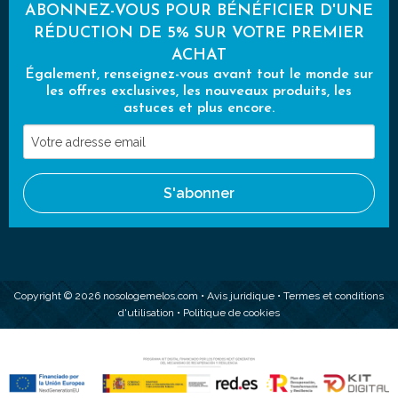
ABONNEZ-VOUS POUR BÉNÉFICIER D'UNE
RÉDUCTION DE 5% SUR VOTRE PREMIER
ACHAT
Également, renseignez-vous avant tout le monde sur
les offres exclusives, les nouveaux produits, les
astuces et plus encore.
Votre
adresse
email
S'abonner
Copyright © 2026 nosologemelos.com •
Avis juridique
•
Termes et conditions
d'utilisation
•
Politique de cookies