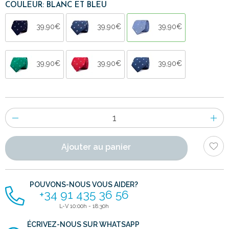
COULEUR: BLANC ET BLEU
39,90€
39,90€
39,90€
39,90€
39,90€
39,90€
Nombre
d'items
Ajouter au panier
POUVONS-NOUS VOUS AIDER?
+34 91 435 36 56
L-V 10:00h - 18:30h
ÉCRIVEZ-NOUS SUR WHATSAPP