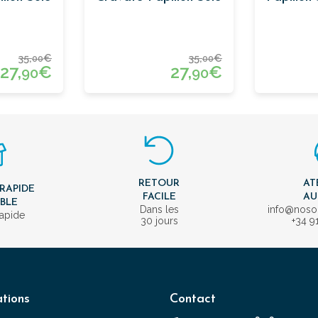
35,
€
35,
€
00
00
27,
€
27,
€
90
90
RETOUR
AT
 RAPIDE
FACILE
AU
IBLE
Dans les
info@nos
rapide
30 jours
+34 9
tions
Contact