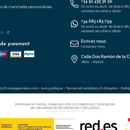
+34 91 435 36 56
s de manchette personnalisés
Du lundi au jeudi: de 9h30 à 18h3
vendredi de 10h00 à 18h00
+34 683 185 759
s
Du lundi au jeudi: de 9h30 à 18h3
vendredi de 10h00 à 18h00
FR
IT
Ecrivez nous
de paiement
Contactez-nous
Calle Don Ramón de la C
28001 - Madrid
2026 nosologemelos.com •
Avis juridique
•
Termes et conditions d'utilisation
•
Polit