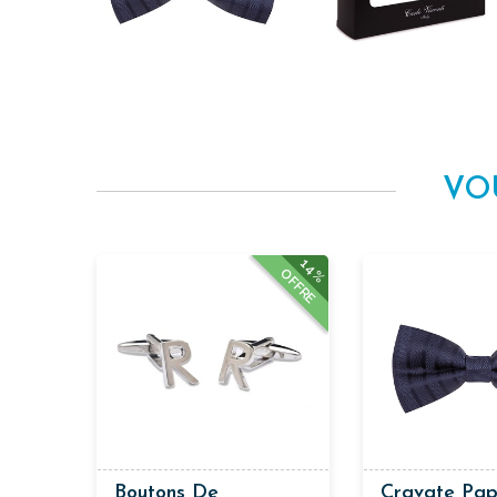
VO
14%
OFFRE
Boutons De
Cravate Papi