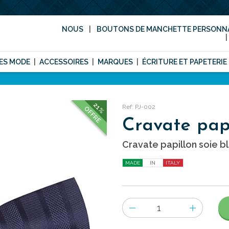
NOUS
BOUTONS DE MANCHETTE PERSONNA
ES MODE
ACCESSOIRES
MARQUES
ÉCRITURE ET PAPETERIE
21%
Ref: PJ-002
OFFRE
Cravate papi
Cravate papillon soie bl
MADE
IN
ITALY
Nombre
d'items