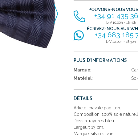
POUVONS-NOUS VOUS 
+34 91 435 36
L-V 10:00h - 18:30h
ÉCRIVEZ-NOUS SUR W
+34 683 185 
L-V 10:00h - 18:30h
PLUS D'INFORMATIONS
Marque:
Car
Matériel:
Soi
DÉTAILS
Article: cravate papillon.
Composition: 100% soie naturell
Dessin: rayures bleu.
Largeur: 13 cm.
Marque: silvio silvani.