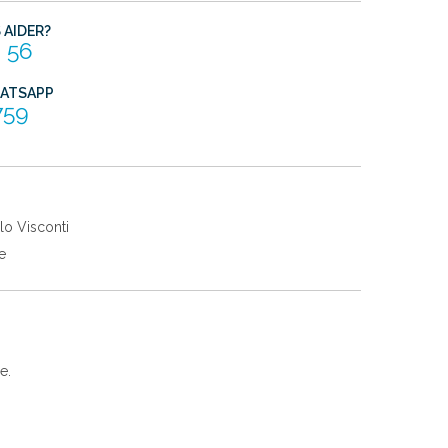
AIDER?
 56
HATSAPP
759
lo Visconti
e
e.