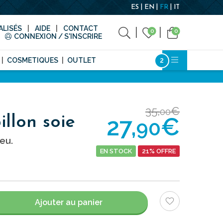
ES
EN
FR
IT
LISÉS
AIDE
CONTACT
0
0
CONNEXION / S'INSCRIRE
COSMETIQUES
OUTLET
35,
€
00
27,
€
llon soie
90
eu.
EN STOCK
21% OFFRE
Ajouter au panier