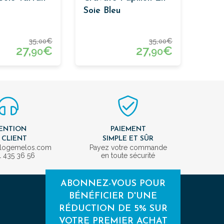
Soie Bleu
35,
€
35,
€
00
00
27,
€
27,
€
90
90
ENTION
PAIEMENT
 CLIENT
SIMPLE ET SÛR
ologemelos.com
Payez votre commande
1 435 36 56
en toute sécurité
ABONNEZ-VOUS POUR
BÉNÉFICIER D'UNE
RÉDUCTION DE 5% SUR
VOTRE PREMIER ACHAT