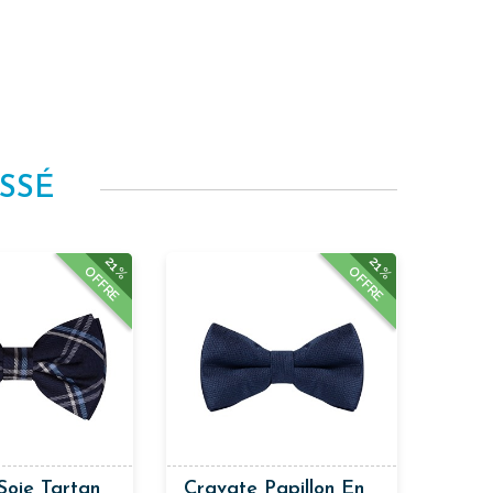
SSÉ
21%
21%
OFFRE
OFFRE
 Soie Tartan
Cravate Papillon En