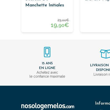
Manchette Initiales
23,
€
00
19,
€
90
15 ANS
LIVRAISON
EN LIGNE
DISPON
Achetez avec
Livraison 
le confiance maximale
Informa