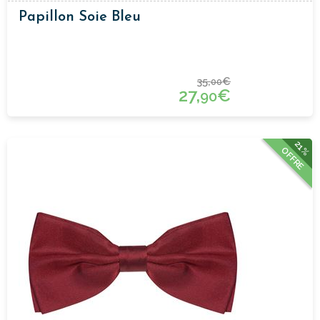
Papillon Soie Bleu
35,
€
00
27,
€
90
21%
OFFRE