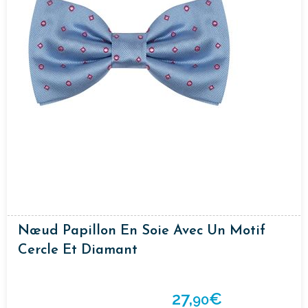
Nœud Papillon En Soie Avec Un Motif
Cercle Et Diamant
27,
€
90