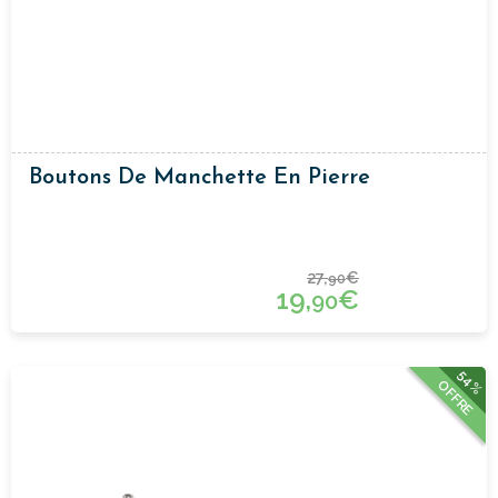
Boutons De Manchette En Pierre
27,
€
90
19,
€
90
54%
OFFRE