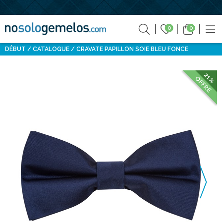
0
0
DÉBUT
CATALOGUE
CRAVATE PAPILLON SOIE BLEU FONCE
21%
OFFRE