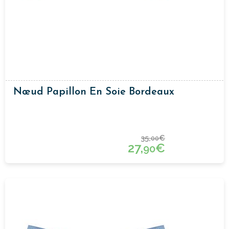
Nœud Papillon En Soie Bordeaux
35,
€
00
27,
€
90