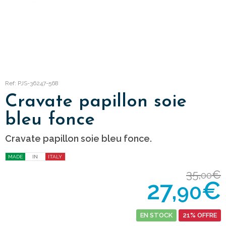
Ref: PJS-36247-568
Cravate papillon soie
bleu fonce
Cravate papillon soie bleu fonce.
MADE
IN
ITALY
35,
€
00
27,
€
90
EN STOCK
21% OFFRE