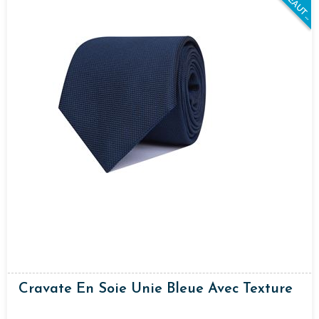
N
O
U
V
E
A
U
T
E
S
Cravate En Soie Unie Bleue Avec Texture