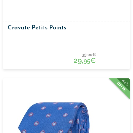
Cravate Petits Points
35,
€
00
29,
€
95
44%
OFFRE