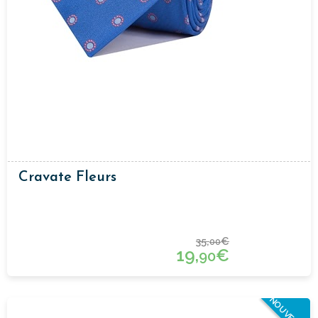
Cravate Fleurs
35,
€
00
19,
€
90