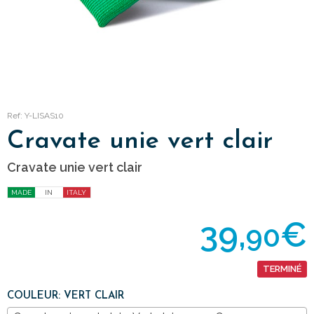
Ref: Y-LISAS10
Cravate unie vert clair
Cravate unie vert clair
MADE
IN
ITALY
39,
€
90
TERMINÉ
COULEUR: VERT CLAIR