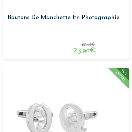
Boutons De Manchette En Photographie
27,
€
90
23,
€
90
15%
OFFRE