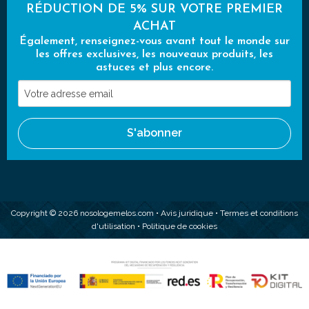
RÉDUCTION DE 5% SUR VOTRE PREMIER
ACHAT
Également, renseignez-vous avant tout le monde sur
les offres exclusives, les nouveaux produits, les
astuces et plus encore.
Votre
adresse
email
S'abonner
Copyright © 2026 nosologemelos.com •
Avis juridique
•
Termes et conditions
d'utilisation
•
Politique de cookies