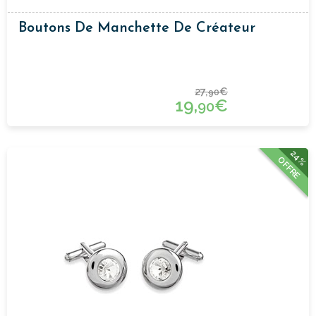
Boutons De Manchette De Créateur
27,
€
90
19,
€
90
24%
OFFRE