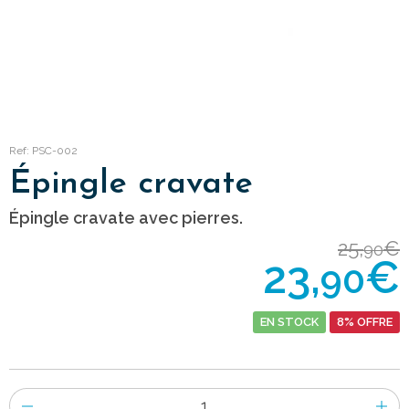
Ref: PSC-002
Épingle cravate
Épingle cravate avec pierres.
25,
€
90
23,
€
90
EN STOCK
8% OFFRE
Nombre