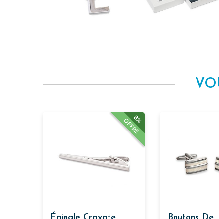
VO
8%
OFFRE
Épingle Cravate
Boutons De