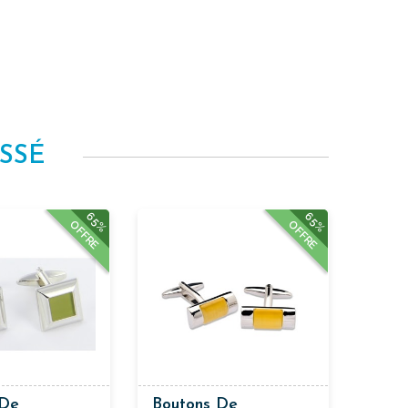
SSÉ
65%
65%
OFFRE
OFFRE
 De
Boutons De