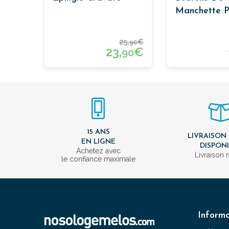
Manchette P
25,
€
90
23,
€
90
15 ANS
LIVRAISON
EN LIGNE
DISPON
Achetez avec
Livraison 
le confiance maximale
Informa