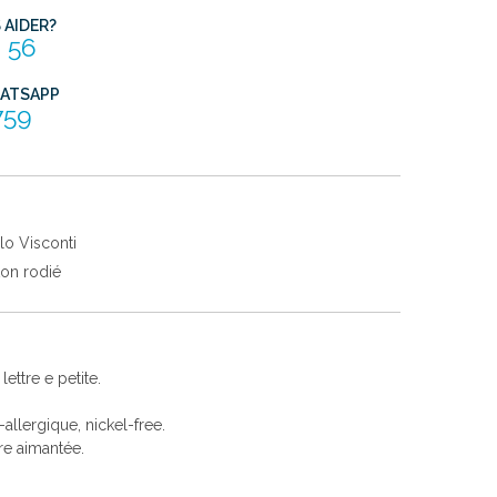
AIDER?
 56
HATSAPP
759
lo Visconti
ton rodié
ettre e petite.
i-allergique, nickel-free.
re aimantée.