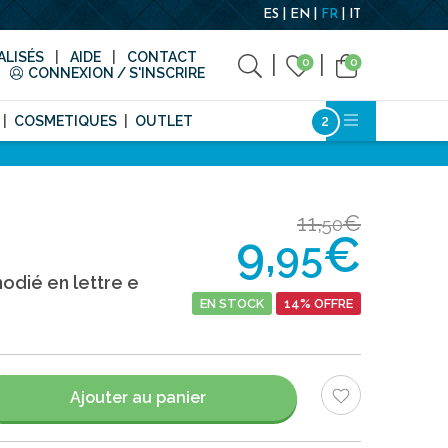
ES
EN
FR
IT
LISÉS
AIDE
CONTACT
0
0
CONNEXION / S'INSCRIRE
COSMETIQUES
OUTLET
11,
€
50
9,
€
95
odié en lettre e
EN STOCK
14% OFFRE
Ajouter au panier