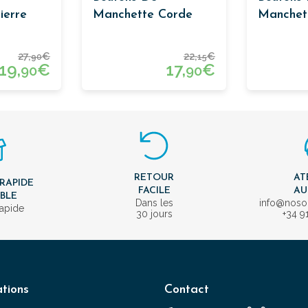
ierre
Manchette Corde
Manchett
Vert
27,
€
22,
€
90
15
19,
€
17,
€
90
90
RETOUR
AT
 RAPIDE
FACILE
AU
IBLE
Dans les
info@nos
rapide
30 jours
+34 9
tions
Contact