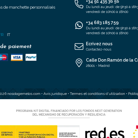
+34 91 435 36 56
s de manchette personnalisés
Du lundi au jeudi: de 9h30 à 18h3
vendredi de 10h00 à 18h00
+34 683 185 759
s
Du lundi au jeudi: de 9h30 à 18h3
vendredi de 10h00 à 18h00
FR
IT
Ecrivez nous
de paiement
Contactez-nous
Calle Don Ramón de la C
28001 - Madrid
2026 nosologemelos.com •
Avis juridique
•
Termes et conditions d'utilisation
•
Polit