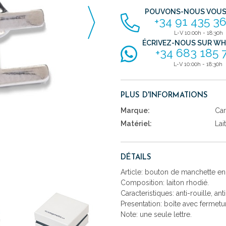
POUVONS-NOUS VOUS 
+34 91 435 36
L-V 10:00h - 18:30h
ÉCRIVEZ-NOUS SUR W
+34 683 185 
L-V 10:00h - 18:30h
PLUS D'INFORMATIONS
Marque:
Car
Matériel:
Lai
DÉTAILS
Article: bouton de manchette en l
Composition: laiton rhodié.
Caracteristiques: anti-rouille, ant
Presentation: boîte avec fermetu
Note: une seule lettre.