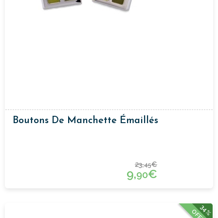
Boutons De Manchette Émaillés
23,
€
45
9,
€
90
34%
OFFRE