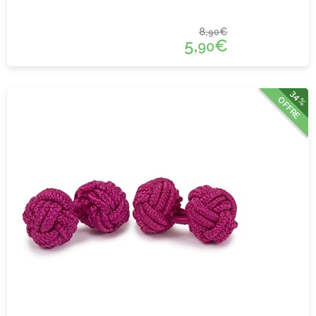
8,
€
90
5,
€
90
34%
OFFRE