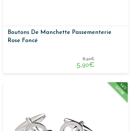
Boutons De Manchette Passementerie
Rose Foncé
8,
€
90
5,
€
90
14%
OFFRE