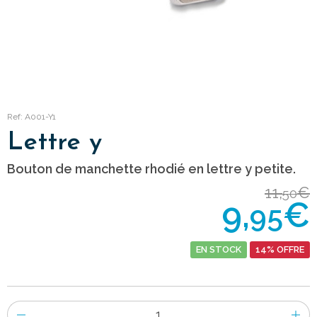
Ref: A001-Y1
Lettre y
Bouton de manchette rhodié en lettre y petite.
11,
€
50
9,
€
95
EN STOCK
14% OFFRE
Nombre