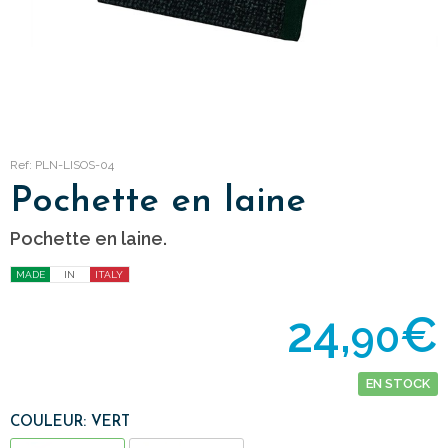
Ref: PLN-LISOS-04
Pochette en laine
Pochette en laine.
MADE
IN
ITALY
24,
€
90
EN STOCK
COULEUR: VERT