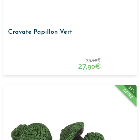
Cravate Papillon Vert
35,
€
00
27,
€
90
34%
OFFRE