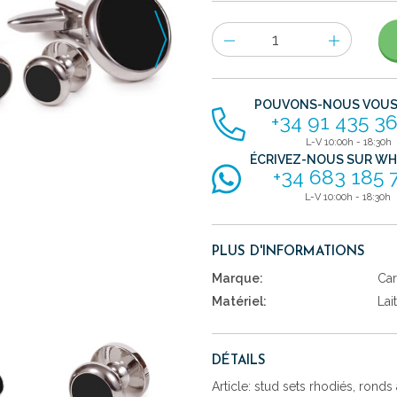
Nombre
d'items
POUVONS-NOUS VOUS 
+34 91 435 36
L-V 10:00h - 18:30h
ÉCRIVEZ-NOUS SUR W
+34 683 185 
L-V 10:00h - 18:30h
PLUS D'INFORMATIONS
Marque:
Car
Matériel:
Lai
DÉTAILS
Article: stud sets rhodiés, ronds