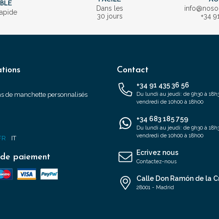
IBLE
Dans les
info@nos
rapide
30 jours
+34 9
tions
Contact
+34 91 435 36 56
s de manchette personnalisés
Du lundi au jeudi: de 9h30 à 18h3
vendredi de 10h00 à 18h00
+34 683 185 759
s
Du lundi au jeudi: de 9h30 à 18h3
vendredi de 10h00 à 18h00
FR
IT
Ecrivez nous
de paiement
Contactez-nous
Calle Don Ramón de la C
28001 - Madrid