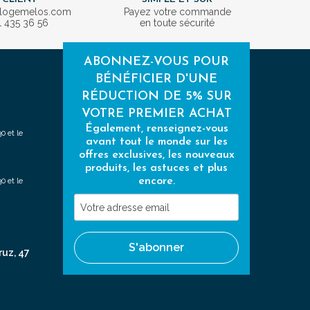
ologemelos.com
Payez votre commande
1 435 36 56
en toute sécurité
ABONNEZ-VOUS POUR
BÉNÉFICIER D'UNE
RÉDUCTION DE 5% SUR
VOTRE PREMIER ACHAT
Également, renseignez-vous
0 et le
avant tout le monde sur les
offres exclusives, les nouveaux
produits, les astuces et plus
encore.
0 et le
Votre
adresse
email
S'abonner
ruz, 47