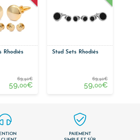
s Rhodiés
Stud Sets Rhodiés
69,
€
69,
€
90
90
59,
€
59,
€
00
00
ENTION
PAIEMENT
 CLIENT
SIMPLE ET SÛR