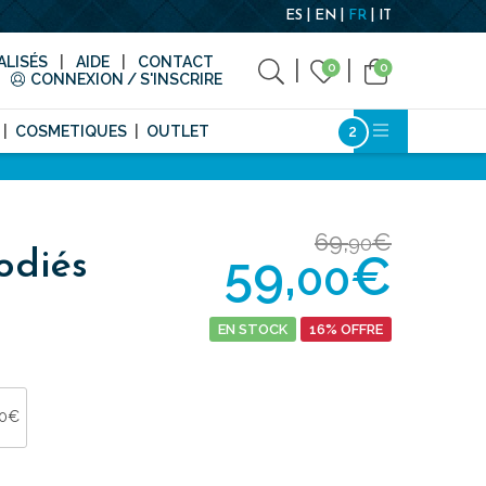
ES
EN
FR
IT
LISÉS
AIDE
CONTACT
0
0
CONNEXION / S'INSCRIRE
COSMETIQUES
OUTLET
69,
€
90
59,
€
odiés
00
EN STOCK
16% OFFRE
00€