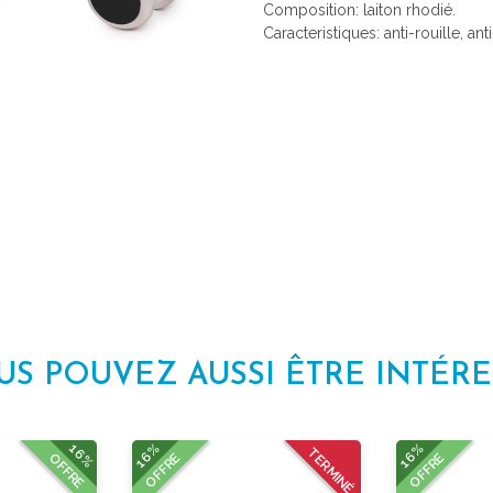
Composition: laiton rhodié.
Caracteristiques: anti-rouille, ant
US POUVEZ AUSSI ÊTRE INTÉRE
16%
16%
16%
TERMINÉ
OFFRE
OFFRE
OFFRE