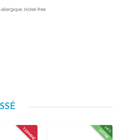
i-allergique, nickel-free.
SSÉ
16%
TERMINÉ
OFFRE