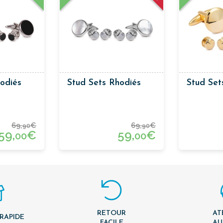
odiés
Stud Sets Rhodiés
Stud Set
69,
€
69,
€
90
90
59,
€
59,
€
00
00
RETOUR
AT
 RAPIDE
FACILE
AU