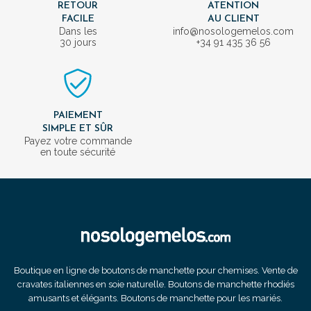
RETOUR
ATENTION
FACILE
AU CLIENT
Dans les
info@nosologemelos.com
30 jours
+34 91 435 36 56
PAIEMENT
SIMPLE ET SÛR
Payez votre commande
en toute sécurité
Boutique en ligne de boutons de manchette pour chemises. Vente de
cravates italiennes en soie naturelle. Boutons de manchette rhodiés
amusants et élégants. Boutons de manchette pour les mariés.