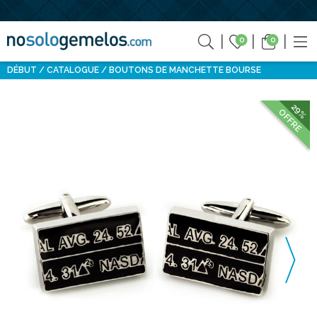
0
0
DÉBUT
CATALOGUE
BOUTONS DE MANCHETTE BOURSE
29%
OFFRE