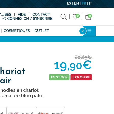
ES
EN
FR
IT
LISÉS
AIDE
CONTACT
0
0
CONNEXION / S'INSCRIRE
COSMETIQUES
OUTLET
28,
€
65
19,
€
90
hariot
EN STOCK
31% OFFRE
air
hodiés en chariot
 emailée bleu pâle.
0€
19,90€
19,90€