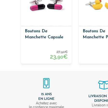
Boutons De
Boutons De
Manchette Capsule
Manchette P
Canard
27,
€
90
23,
€
90
15 ANS
LIVRAISON
EN LIGNE
DISPON
Achetez avec
Livraison 
le confiance maximale