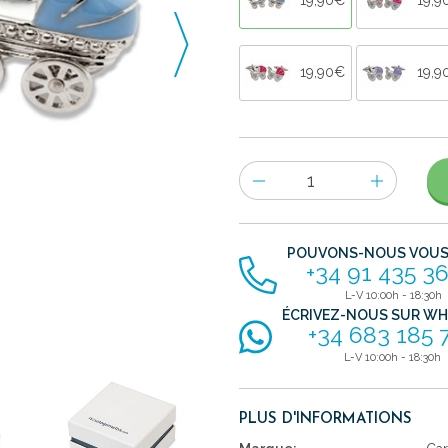
19,90€
19,9
Nombre
d'items
POUVONS-NOUS VOUS 
+34 91 435 36
L-V 10:00h - 18:30h
ÉCRIVEZ-NOUS SUR W
+34 683 185 
L-V 10:00h - 18:30h
PLUS D'INFORMATIONS