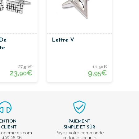
 De
Lettre V
te
es
27,
€
11,
€
90
50
23,
€
9,
€
90
95
ENTION
PAIEMENT
 CLIENT
SIMPLE ET SÛR
ologemelos.com
Payez votre commande
1 435 36 56
en toute sécurité