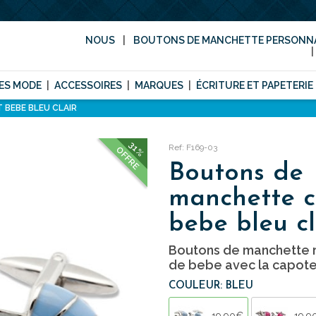
NOUS
BOUTONS DE MANCHETTE PERSONNA
ES MODE
ACCESSOIRES
MARQUES
ÉCRITURE ET PAPETERIE
BEBE BLEU CLAIR
31%
Ref: F169-03
OFFRE
Boutons de
manchette c
bebe bleu cl
Boutons de manchette r
de bebe avec la capote
COULEUR: BLEU
19,90€
19,9