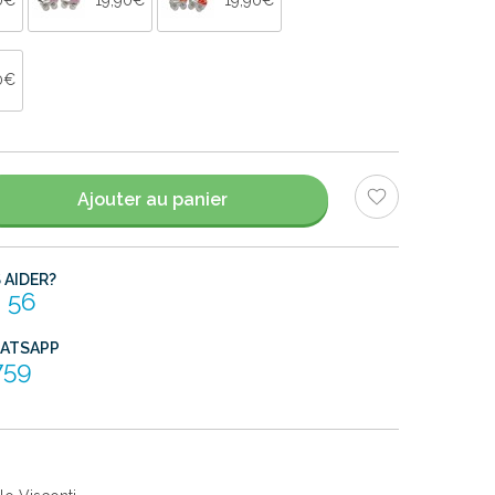
0€
Ajouter au panier
AIDER?
 56
HATSAPP
759