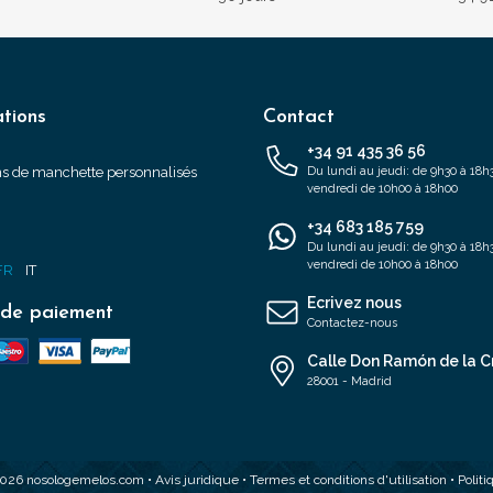
tions
Contact
+34 91 435 36 56
s de manchette personnalisés
Du lundi au jeudi: de 9h30 à 18h3
vendredi de 10h00 à 18h00
+34 683 185 759
s
Du lundi au jeudi: de 9h30 à 18h3
vendredi de 10h00 à 18h00
FR
IT
Ecrivez nous
de paiement
Contactez-nous
Calle Don Ramón de la C
28001 - Madrid
2026 nosologemelos.com •
Avis juridique
•
Termes et conditions d'utilisation
•
Polit