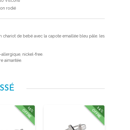
lo Visconti
ton rodié
n chariot de bebé avec la capote emaillée bleu pâle. les
i-allergique, nickel-free.
re aimantée.
SSÉ
14%
15%
OFFRE
OFFRE