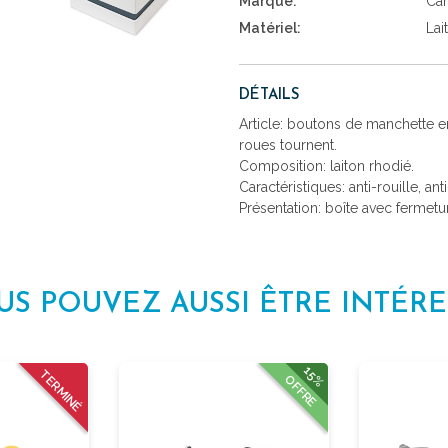
Marque:
Car
Matériel:
Lai
DÉTAILS
Article: boutons de manchette e
roues tournent.
Composition: laiton rhodié.
Caractéristiques: anti-rouille, ant
Présentation: boîte avec fermetu
US POUVEZ AUSSI ÊTRE INTÉRE
15%
TERMINÉ
OFFRE