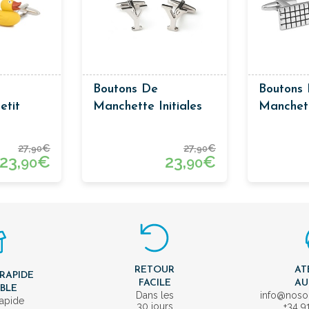
Boutons De
Boutons
etit
Manchette Initiales
Manchet
Classiqu
27,
€
27,
€
90
90
23,
€
23,
€
90
90
RETOUR
AT
 RAPIDE
FACILE
AU
IBLE
Dans les
info@nos
rapide
30 jours
+34 9