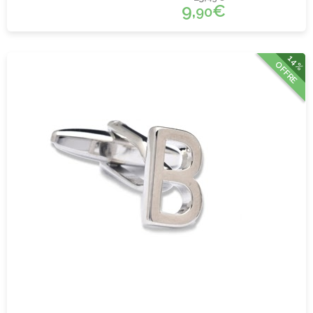
9,
€
90
14%
OFFRE