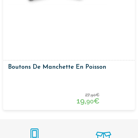
Boutons De Manchette En Poisson
27,
€
90
19,
€
90