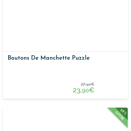
Boutons De Manchette Puzzle
27,
€
90
23,
€
90
58%
OFFRE