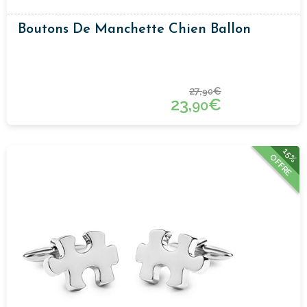
Boutons De Manchette Chien Ballon
27,
€
90
23,
€
90
15%
OFFRE