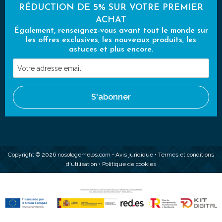
RÉDUCTION DE 5% SUR VOTRE PREMIER
ACHAT
Également, renseignez-vous avant tout le monde sur
les offres exclusives, les nouveaux produits, les
astuces et plus encore.
Votre
adresse
email
S'abonner
Copyright © 2026 nosologemelos.com •
Avis juridique
•
Termes et conditions
d'utilisation
•
Politique de cookies