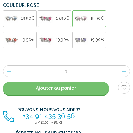
COULEUR: ROSE
19,90€
19,90€
19,90€
19,90€
19,90€
19,90€
Nombre
d'items
Ajouter au panier
POUVONS-NOUS VOUS AIDER?
+34 91 435 36 56
L-V 10:00h - 18:30h
ÉCRIVEZ-NOUS SUR WHATSAPP