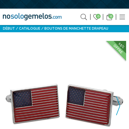
0
0
DÉBUT
CATALOGUE
BOUTONS DE MANCHETTE DRAPEAU
15%
OFFRE