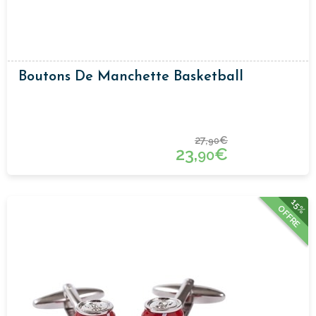
Boutons De Manchette Basketball
27,
€
90
23,
€
90
15%
OFFRE