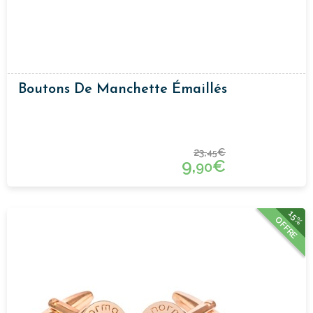
Boutons De Manchette Émaillés
23,
€
45
9,
€
90
15%
OFFRE