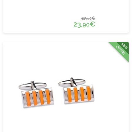
27,
€
90
23,
€
90
58%
OFFRE