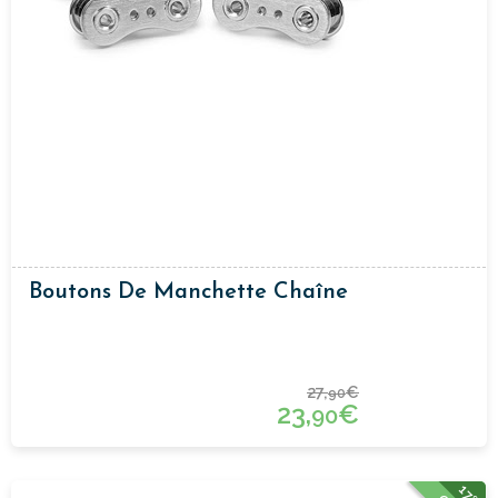
Boutons De Manchette Chaîne
27,
€
90
23,
€
90
17%