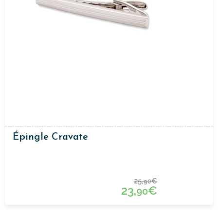
Épingle Cravate
25,
€
90
23,
€
90