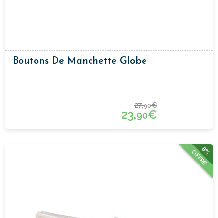
Boutons De Manchette Globe
27,
€
90
23,
€
90
8%
OFFRE