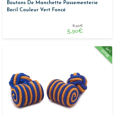
Boutons De Manchette Passementerie
Baril Couleur Vert Foncé
8,
€
90
5,
€
90
34%
OFFRE