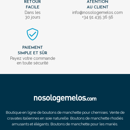
RETOUR
ATENTION
FACILE
AU CLIENT
Dans les
info@nosologemelos.com
30 jours
+34 91 435 36 56
PAIEMENT
SIMPLE ET SÛR
Payez votre commande
en toute sécurité
Boutique en ligne de boutons de manchette pour chemises. Vente de
cravates italiennes en soie naturelle. Boutons de manchette rhodiés
amusants et élégants. Boutons de manchette pour les mariés.