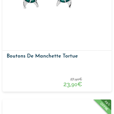
Boutons De Manchette Tortue
27,
€
90
23,
€
90
29%
OFFRE