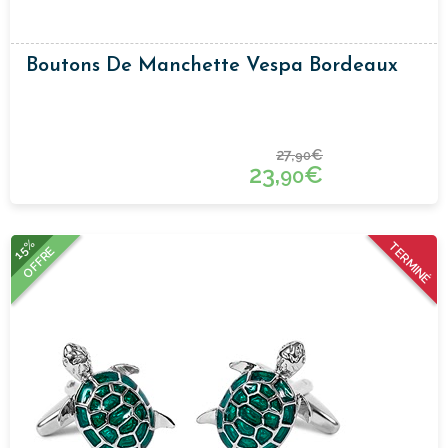
Boutons De Manchette Vespa Bordeaux
27,
€
90
23,
€
90
15%
TERMINÉ
OFFRE