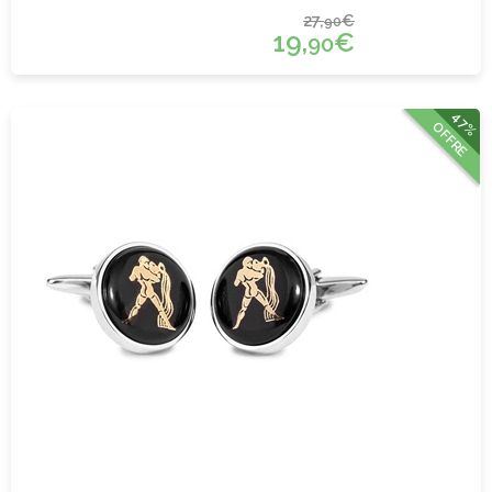
27,
€
90
19,
€
90
47%
OFFRE