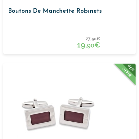
Boutons De Manchette Robinets
27,
€
90
19,
€
90
65%
OFFRE