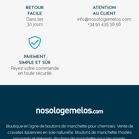
RETOUR
ATENTION
FACILE
AU CLIENT
Dans les
info@nosologemelos.com
30 jours
+34 91 435 36 56
PAIEMENT
SIMPLE ET SÛR
Payez votre commande
en toute sécurité
Boutique en ligne de boutons de manchette pour chemises. Vente de
cravates italiennes en soie naturelle. Boutons de manchette rhodiés
amusants et élégants. Boutons de manchette pour les mariés.