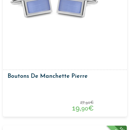
Boutons De Manchette Pierre
27,
€
90
19,
€
90
15%