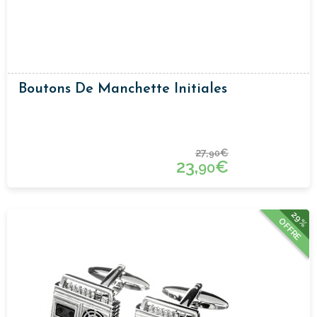
Boutons De Manchette Initiales
27,
€
90
23,
€
90
29%
OFFRE