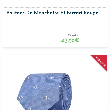
Boutons De Manchette F1 Ferrari Rouge
27,
€
90
23,
€
90
TERMINÉ