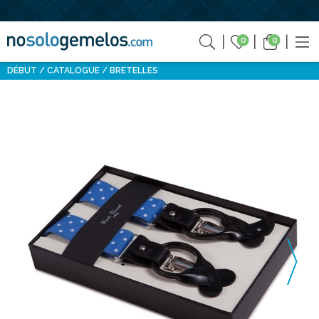
0
0
DÉBUT
CATALOGUE
BRETELLES