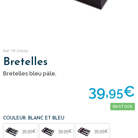
Ref: TR-LN105
Bretelles
Bretelles bleu pâle.
39,
€
95
EN STOCK
COULEUR: BLANC ET BLEU
39,95€
39,95€
39,95€