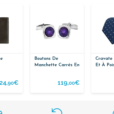
ie
Boutons De
Cravate 
Manchette Carrés En
Et À Poi
Argent Avec Sodalite
24,
€
119,
€
90
00