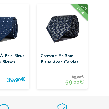
34%
OFFRE
À Pois Bleus
Cravate En Soie
s Blancs
Bleue Avec Cercles
89,
€
00
39,
€
90
59,
€
00