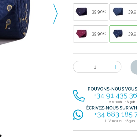
39,90€
39,
39,90€
39,
Nombre
d'items
POUVONS-NOUS VOUS 
+34 91 435 36
L-V 10:00h - 18:30h
ÉCRIVEZ-NOUS SUR W
+34 683 185 
L-V 10:00h - 18:30h