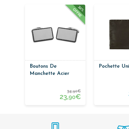
32%
OFFRE
Boutons De
Pochette Un
Manchette Acier
34,
€
90
23,
€
90