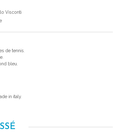
lo Visconti
e
es de tennis.
e.
ond bleu.
e in italy.
SSÉ