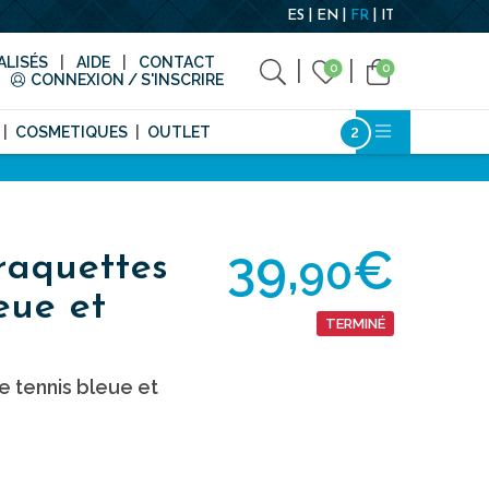
ES
EN
FR
IT
LISÉS
AIDE
CONTACT
0
0
CONNEXION / S'INSCRIRE
COSMETIQUES
OUTLET
39,
€
90
raquettes
eue et
TERMINÉ
 tennis bleue et