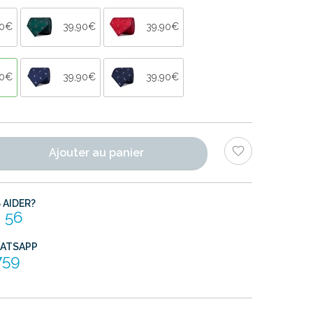
90€
39,90€
39,90€
90€
39,90€
39,90€
Ajouter au panier
AIDER?
 56
HATSAPP
759