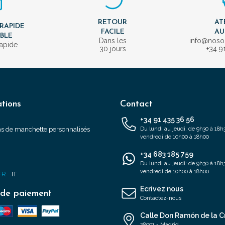
RETOUR
AT
 RAPIDE
FACILE
AU
IBLE
Dans les
info@nos
rapide
30 jours
+34 9
tions
Contact
+34 91 435 36 56
s de manchette personnalisés
Du lundi au jeudi: de 9h30 à 18h3
vendredi de 10h00 à 18h00
+34 683 185 759
s
Du lundi au jeudi: de 9h30 à 18h3
vendredi de 10h00 à 18h00
FR
IT
Ecrivez nous
de paiement
Contactez-nous
Calle Don Ramón de la C
28001 - Madrid