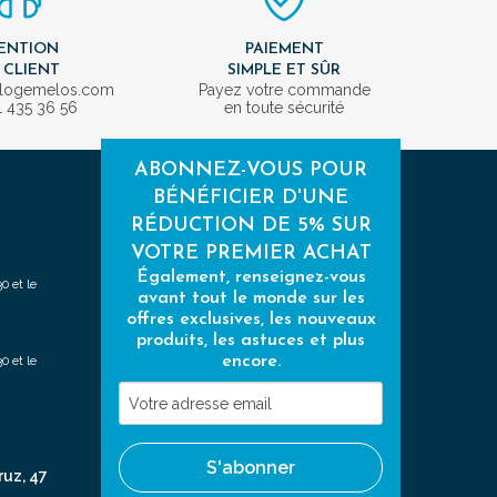
ENTION
PAIEMENT
 CLIENT
SIMPLE ET SÛR
ologemelos.com
Payez votre commande
1 435 36 56
en toute sécurité
ABONNEZ-VOUS POUR
BÉNÉFICIER D'UNE
RÉDUCTION DE 5% SUR
VOTRE PREMIER ACHAT
Également, renseignez-vous
0 et le
avant tout le monde sur les
offres exclusives, les nouveaux
produits, les astuces et plus
encore.
0 et le
Votre
adresse
email
S'abonner
ruz, 47