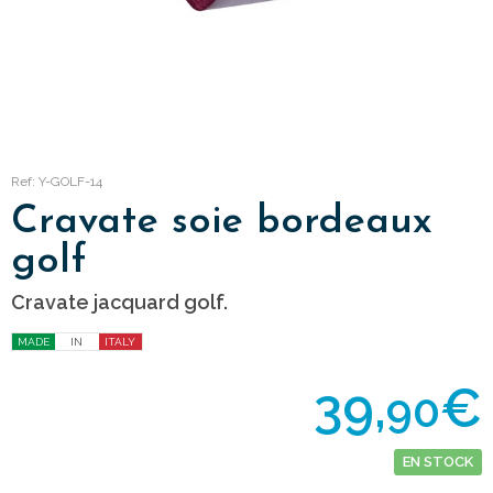
Ref: Y-GOLF-14
Cravate soie bordeaux
golf
Cravate jacquard golf.
MADE
IN
ITALY
39,
€
90
EN STOCK