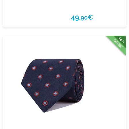
49,
€
90
44%
OFFRE