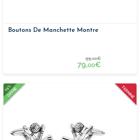
Boutons De Manchette Montre
99,
€
00
79,
€
00
15%
TERMINÉ
OFFRE