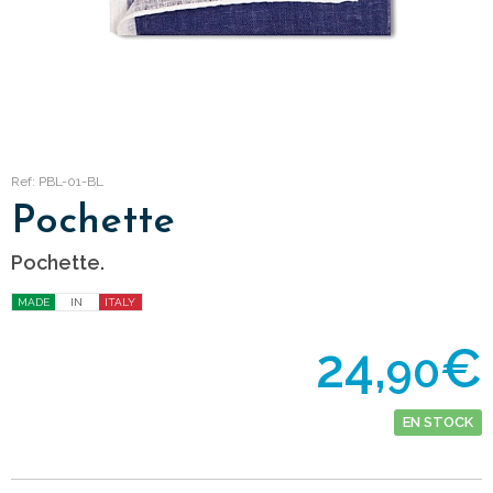
Ref: PBL-01-BL
Pochette
Pochette.
MADE
IN
ITALY
24,
€
90
EN STOCK