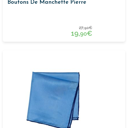
Boutons De Manchette Pierre
27,
€
90
19,
€
90