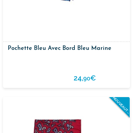
Pochette Bleu Avec Bord Bleu Marine
24,
€
90
N
O
U
V
E
A
U
T
E
S