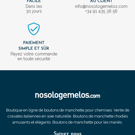
FACILE
AU CLIENT
Dans les
info@nosologemelos.com
30 jours
+34 91 435 36 56
PAIEMENT
SIMPLE ET SÛR
Payez votre commande
en toute sécurité
Boutique en ligne de boutons de manchette pour chemises. Vente de
cravates italiennes en soie naturelle. Boutons de manchette rhodiés
amusants et élégants. Boutons de manchette pour les mariés.
Suivez nous